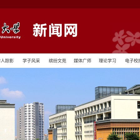
学人踪影
学子风采
缤纷文苑
媒体广师
理论学习
电子校