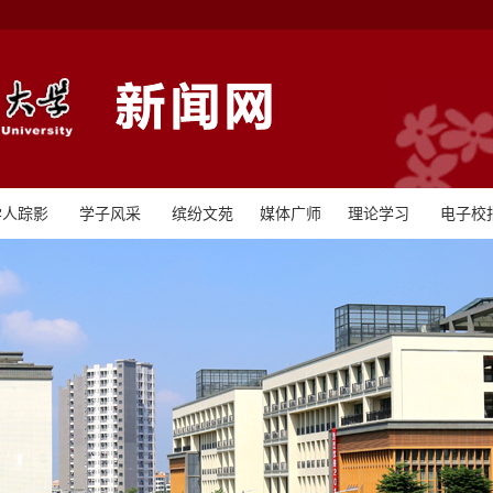
学人踪影
学子风采
缤纷文苑
媒体广师
理论学习
电子校