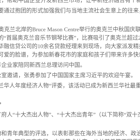
资，帮助中国企业开发新西兰市场，让中新经济融合有个
主要通过抱团的形式加强我们与当地主流社会生意上的往来
克兰北岸的Bruce Mason Centre举行的奥克兰中秋国
“首届奥克兰音乐节钢琴比赛”，比赛吸引了奥克兰超过25
华融信贷公司的10余名贷款经理来到现场，向大家派发
可爱的脸谱，为参加新春花市的家庭和孩子们带来许多快
青年企业家陪同新西兰总理访问中国。
理办公室邀请，张勇参加了中国国家主席习近平的欢迎午宴。
新西兰华人年度经济人物“评委，该活动已成为新西兰华社
”
世界广府人“十大杰出人物”、“十大杰出青年”（以下简称“
物和青年典型的评选，以表彰那些在海外当地的经济、政