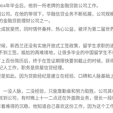
2004年毕业后，他到一所老牌的金融贷款公司工作。
集团公司。在他的带领下，华融信贷业务不断拓展，公司规
的金融贷款理财公司之一。
行业成就斐然，同时情怀桑梓、热心公益，被评为第二届世界
的时候，新西兰还没有实施开放式工签政策，留学生求职的
不到工签。尴尬的两难境地，让很多毕业的中国留学生不
上百份简历后，终于在签证期限快要到截止的时候，获得美
纪人工作，职务是房屋信贷经理。
更是如此。因为贷款经纪是建立在经验、口碑和人脉基础
生，一没人脉，二没经验，只能靠勤奋和努力取胜。公司其
就到公司，有时晚上十一二点还在外面跑业务，很长一段
有着难得的沉稳。他知道自己喜欢这份工作，因为这个工