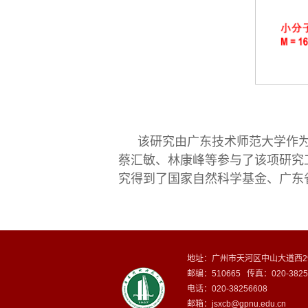
该研究由广东技术师范大学作
蔡汇敏、林康峰等参与了该项研究
究得到了国家自然科学基金、广东
地址：广州市天河区中山大道西2
邮编：510665 传真：020-3825
电话：020-38256608
邮箱：
jsxcb@gpnu.edu.cn